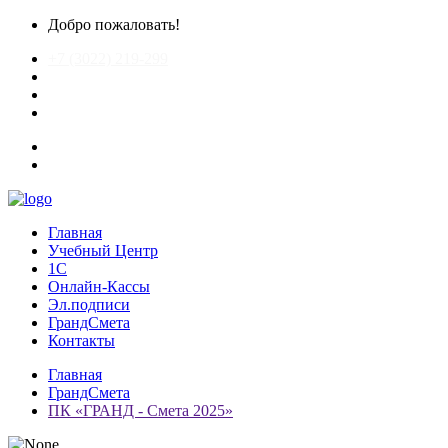
Добро пожаловать!
+7 (3022) 219-299
chitagrand@mail.ru
Главная
Учебный Центр
1С
Онлайн-Кассы
Эл.подписи
ГрандСмета
Контакты
Главная
ГрандСмета
ПК «ГРАНД - Смета 2025»