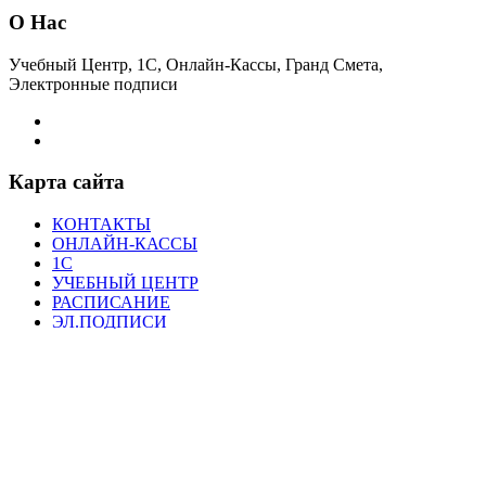
О Нас
Учебный Центр, 1С, Онлайн-Кассы, Гранд Смета,
Электронные подписи
Карта сайта
КОНТАКТЫ
ОНЛАЙН-КАССЫ
1С
УЧЕБНЫЙ ЦЕНТР
РАСПИСАНИЕ
ЭЛ.ПОДПИСИ
ПОЛИТИКА КОНФИДЕНЦИАЛЬНОСТИ
НОВОСТИ
ЛИЦЕНЗИЯ
Свежие Новости
27 мая 2026 г. 3:16
Базовый курс поставщ...