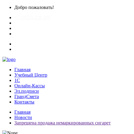
Добро пожаловать!
+7 (3022) 219-299
chitagrand@mail.ru
Главная
Учебный Центр
1С
Онлайн-Кассы
Эл.подписи
ГрандСмета
Контакты
Главная
Новости
Запрещена продажа немаркированных сигарет